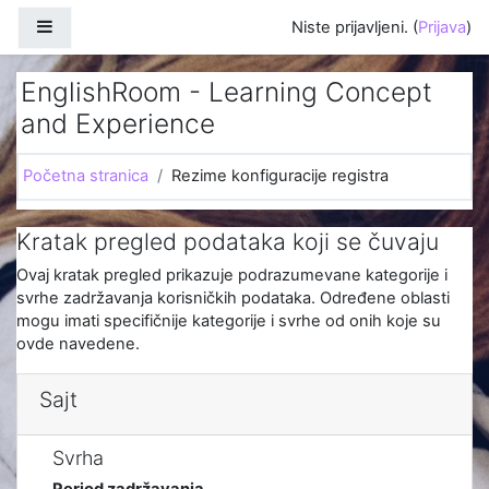
Idi na glavni sadržaj
Bočni panel
Niste prijavljeni. (
Prijava
)
EnglishRoom - Learning Concept
and Experience
Početna stranica
Rezime konfiguracije registra
Kratak pregled podataka koji se čuvaju
Ovaj kratak pregled prikazuje podrazumevane kategorije i
svrhe zadržavanja korisničkih podataka. Određene oblasti
mogu imati specifičnije kategorije i svrhe od onih koje su
ovde navedene.
Sajt
Svrha
Period zadržavanja